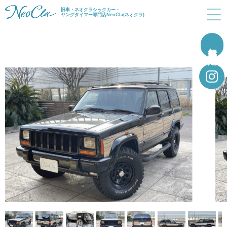
旧車・ネオクラシックカー・
ヤングタイマー専門店NeoCla(ネオクラ)
無料買取査定