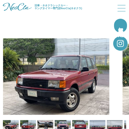
旧車・ネオクラシックカー・
ヤングタイマー専門店NeoCla(ネオクラ)
無料買取査定