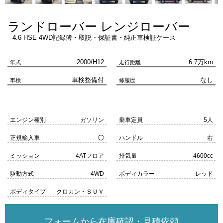
ランドローバー レンジローバー
4.6 HSE 4WD記録簿・取説・保証書・純正車検証ケース
2000/H12
6.7万km
年式
走行距離
車検整備付
なし
車検
修履歴
エンジン種別
ガソリン
乗車定員
5人
正規輸入車
◯
ハンドル
右
ミッション
4ATフロア
排気量
4600cc
駆動方式
4WD
ボディカラー
レッド
ボディタイプ
クロカン・ＳＵＶ
フォームから在庫確認・見積依頼