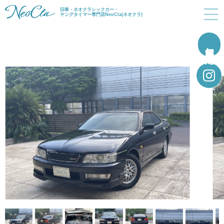
旧車・ネオクラシックカー・
ヤングタイマー専門店NeoCla(ネオクラ)
無料買取査定