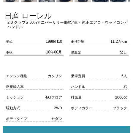
日産 ローレル
2.0 クラブS 30thアニバーサリーII限定車・純正エアロ・ウッドコンビ
ハンドル
1998/H10
11.2万km
年式
走行距離
10年06月
なし
車検
修履歴
エンジン種別
ガソリン
乗車定員
5人
正規輸入車
-
ハンドル
右
ミッション
4ATフロア
排気量
2000cc
駆動方式
2WD
ボディカラー
ブラック
ボディタイプ
セダン