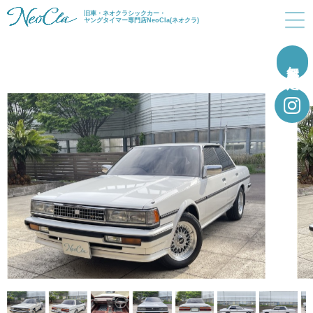
旧車・ネオクラシックカー・
ヤングタイマー専門店NeoCla(ネオクラ)
無料買取査定