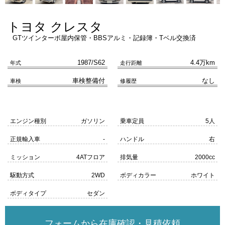
トヨタ クレスタ
GTツインターボ屋内保管・BBSアルミ・記録簿・Tベル交換済
1987/S62
4.4万km
年式
走行距離
車検整備付
なし
車検
修履歴
エンジン種別
ガソリン
乗車定員
5人
正規輸入車
-
ハンドル
右
ミッション
4ATフロア
排気量
2000cc
駆動方式
2WD
ボディカラー
ホワイト
ボディタイプ
セダン
フォームから在庫確認・見積依頼