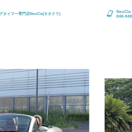
NeoC
グタイマー専門店NeoCla(ネオクラ)
048-948