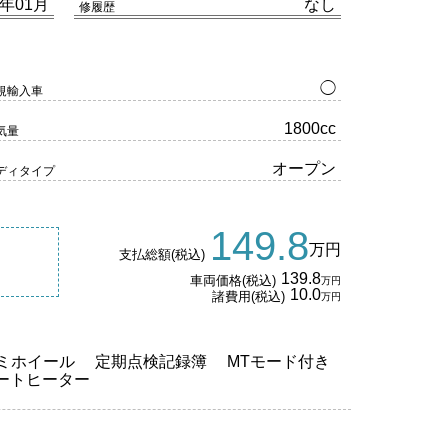
0年01月
なし
修履歴
◯
規輸入車
1800cc
気量
オープン
ディタイプ
149.8
万円
支払総額(税込)
139.8
車両価格(税込)
万円
10.0
諸費用(税込)
万円
ミホイール
定期点検記録簿
MTモード付き
ートヒーター