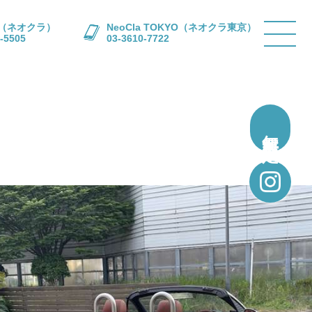
la（ネオクラ）
NeoCla TOKYO（ネオクラ東京）
-5505
03-3610-7722
無料買取査定