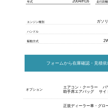
2004/H16
年式
走行距離
ガソ
エンジン種別
ハンドル
2
駆動方式
フォームから在庫確認・見積依
エアコン・クーラー
パ
オプション
助手席エアバッグ
サイ
正規ディーラー車・グロ