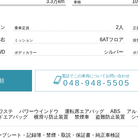
3.3万km
1
車検
リン
2人
乗車定員
正
右
6ATフロア
ミッション
排
WD
シルバー
ボディカラー
ボ
電話でこの車両についてお問い合わせ
頼
048-948-5505
ワステ
パワーウインドウ
運転席エアバッグ
ABS
アル
ドエアバッグ
横滑り防止装置
禁煙車
盗難防止装置
シ
ーブシート・記録簿・禁煙・取説・保証書・純正車検証