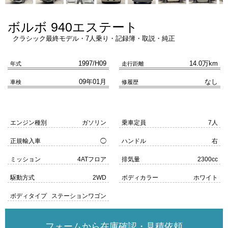
ボルボ 940エステート
クラシック最終モデル・7人乗り・記録簿・取説・純正
1997/H09
14.0万km
年式
走行距離
09年01月
なし
車検
修履歴
エンジン種別
ガソリン
乗車定員
7人
正規輸入車
◯
ハンドル
右
ミッション
4ATフロア
排気量
2300cc
駆動方式
2WD
ボディカラー
ホワイト
ボディタイプ
ステーションワゴン
フォームから在庫確認・見積依頼