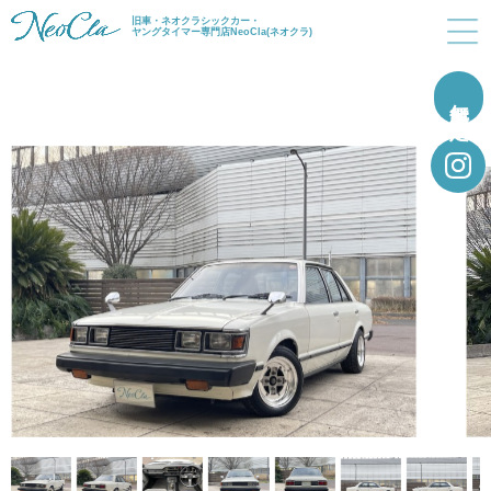
旧車・ネオクラシックカー・
ヤングタイマー専門店NeoCla(ネオクラ)
無料買取査定