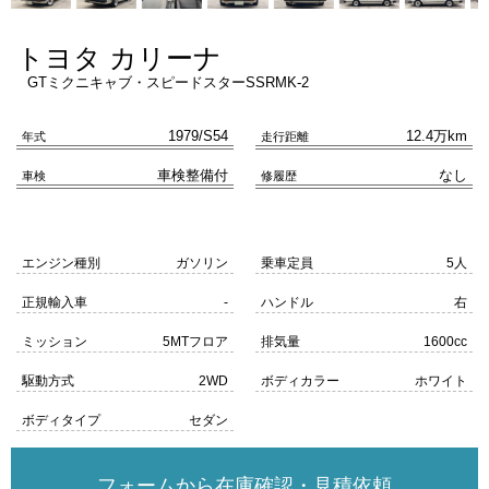
トヨタ カリーナ
GTミクニキャブ・スピードスターSSRMK-2
1979/S54
12.4万km
年式
走行距離
車検整備付
なし
車検
修履歴
エンジン種別
ガソリン
乗車定員
5人
正規輸入車
-
ハンドル
右
ミッション
5MTフロア
排気量
1600cc
駆動方式
2WD
ボディカラー
ホワイト
ボディタイプ
セダン
フォームから在庫確認・見積依頼