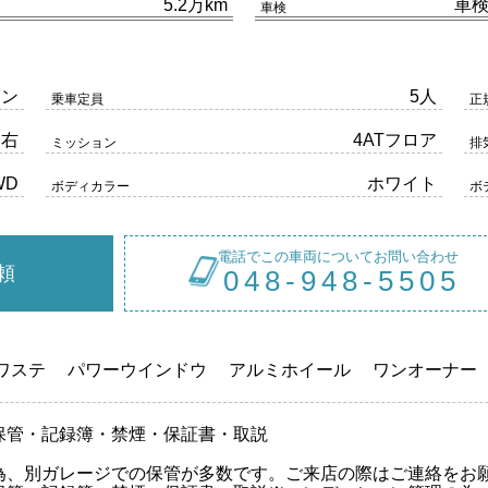
5.2万km
車
車検
リン
5人
乗車定員
正
右
4ATフロア
ミッション
排
WD
ホワイト
ボディカラー
ボ
電話でこの車両についてお問い合わせ
頼
048-948-5505
ワステ
パワーウインドウ
アルミホイール
ワンオーナー
保管・記録簿・禁煙・保証書・取説
為、別ガレージでの保管が多数です。ご来店の際はご連絡をお