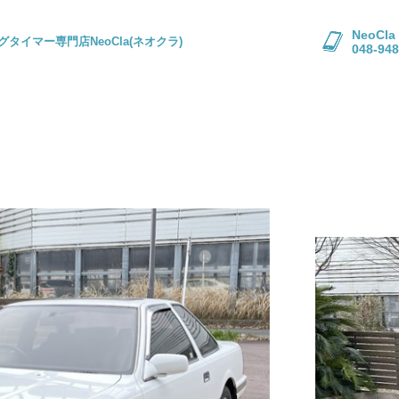
NeoC
グタイマー専門店NeoCla(ネオクラ)
048-948