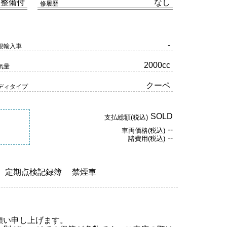
検整備付
なし
修履歴
-
規輸入車
2000cc
気量
クーペ
ディタイプ
SOLD
支払総額(税込)
--
車両価格(税込)
--
諸費用(税込)
定期点検記録簿
禁煙車
願い申し上げます。