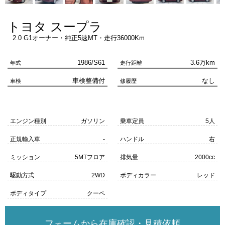
トヨタ スープラ
2.0 G1オーナー・純正5速MT・走行36000Km
1986/S61
3.6万km
年式
走行距離
車検整備付
なし
車検
修履歴
エンジン種別
ガソリン
乗車定員
5人
正規輸入車
-
ハンドル
右
ミッション
5MTフロア
排気量
2000cc
駆動方式
2WD
ボディカラー
レッド
ボディタイプ
クーペ
フォームから在庫確認・見積依頼