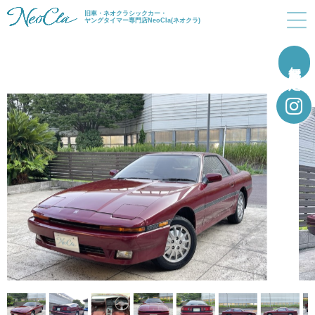
旧車・ネオクラシックカー・
ヤングタイマー専門店NeoCla(ネオクラ)
無料買取査定